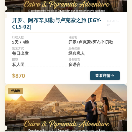
开罗、阿布辛贝勒与卢克索之旅 [EGY-
EGY-CLS-
CLS-02]
02
行程天数
目的地
5天 / 4晚
开罗/卢克索/阿布辛贝勒
出发方式
服务类别
每日出发
经典私人
团型
服务语言
私人团
多语言
$870
查看详情
经典游