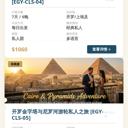
[EGY-CLS-04]
CLS-04
行程天数
目的地
7天 / 6晚
开罗/上埃及
出发方式
服务类别
每日出发
经典私人
团型
服务语言
私人团
多语言
$1060
查看详情
经典游
开罗金字塔与尼罗河游轮私人之旅 [EGY-
EGY-CLS-
CLS-05]
05