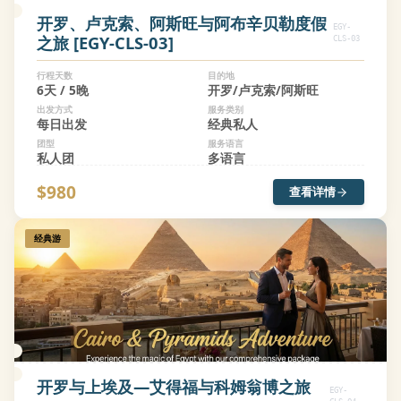
开罗、卢克索、阿斯旺与阿布辛贝勒度假
EGY-
之旅 [EGY-CLS-03]
CLS-03
行程天数
目的地
6天 / 5晚
开罗/卢克索/阿斯旺
出发方式
服务类别
每日出发
经典私人
团型
服务语言
私人团
多语言
$980
查看详情
经典游
开罗与上埃及—艾得福与科姆翁博之旅
EGY-