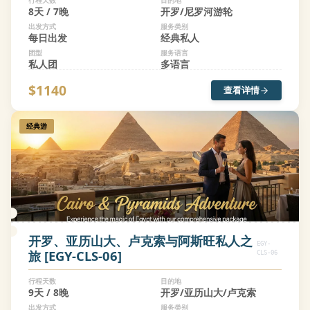
行程天数
目的地
8天 / 7晚
开罗/尼罗河游轮
出发方式
服务类别
每日出发
经典私人
团型
服务语言
私人团
多语言
$1140
查看详情
经典游
开罗、亚历山大、卢克索与阿斯旺私人之
EGY-
旅 [EGY-CLS-06]
CLS-06
行程天数
目的地
9天 / 8晚
开罗/亚历山大/卢克索
出发方式
服务类别