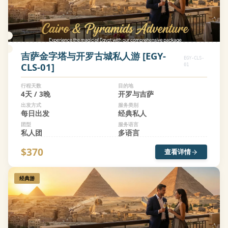
吉萨金字塔与开罗古城私人游 [EGY-
EGY-CLS-
CLS-01]
01
行程天数
目的地
4天 / 3晚
开罗与吉萨
出发方式
服务类别
每日出发
经典私人
团型
服务语言
私人团
多语言
$370
查看详情
经典游