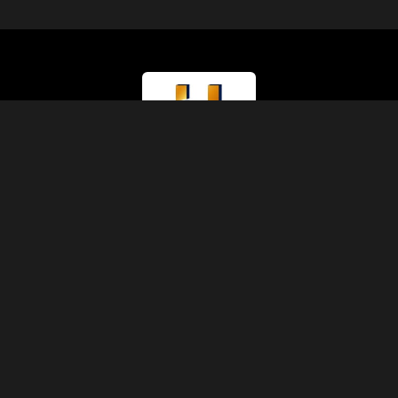
Тип лицензии
Министерство туризма (Класс A)
Номер лицензии
874
Код IATA
90229930
Основание
1991