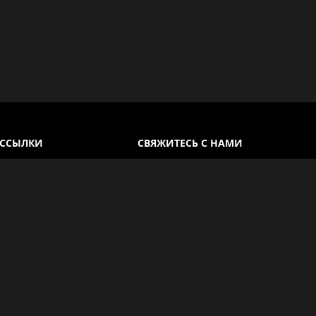
 ССЫЛКИ
СВЯЖИТЕСЬ С НАМИ
Каир, Египет
спользования
+20 100 930 5802
конфиденциальности
info@egyptlover.com
 ответы
ПОДЕЛИТЬСЯ