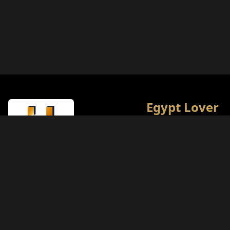
Egypt Lover
Полная культурная и
туристическая энцикл
Египта. Наша цель —
предоставить лучший 
путешествий для цени
Тип лицензии
истории.
Министерство туризма (Класс A)
Номер лицензии
874