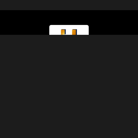
Тип лицензии
Министерство туризма (Класс A)
Номер лицензии
874
Код IATA
90229930
Основание
1991