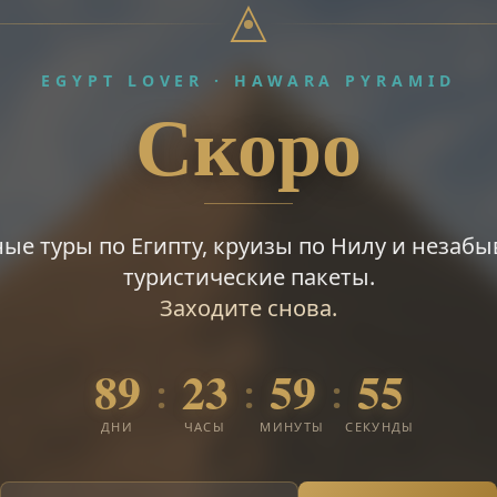
EGYPT LOVER · HAWARA PYRAMID
Скоро
ые туры по Египту, круизы по Нилу и незаб
туристические пакеты.
Заходите снова.
89
23
59
54
:
:
:
ДНИ
ЧАСЫ
МИНУТЫ
СЕКУНДЫ