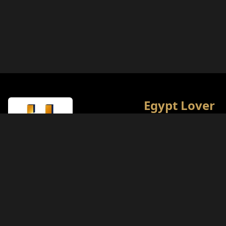
Egypt Lover
Полная культурная и
туристическая энцикл
Египта. Наша цель —
предоставить лучший 
путешествий для цени
Тип лицензии
истории.
Министерство туризма (Класс A)
Номер лицензии
874