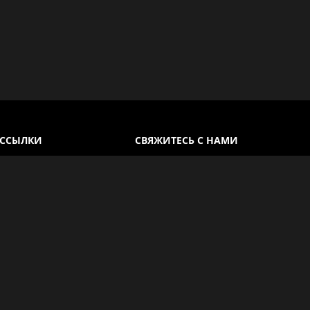
 ССЫЛКИ
СВЯЖИТЕСЬ С НАМИ
Каир, Египет
спользования
+20 100 930 5802
конфиденциальности
info@egyptlover.com
 ответы
ПОДЕЛИТЬСЯ