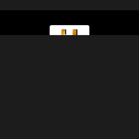
Тип лицензии
Министерство туризма (Класс A)
Номер лицензии
874
Код IATA
90229930
Основание
1991