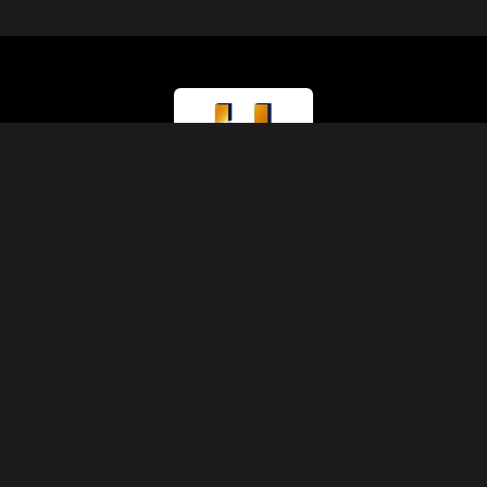
Тип лицензии
Министерство туризма (Класс A)
Номер лицензии
874
Код IATA
90229930
Основание
1991