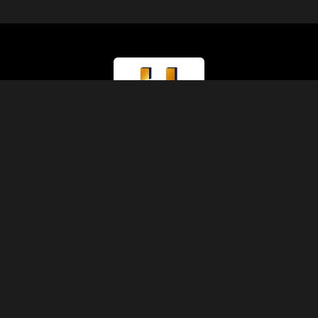
Тип лицензии
Министерство туризма (Класс A)
Номер лицензии
874
Код IATA
90229930
Основание
1991