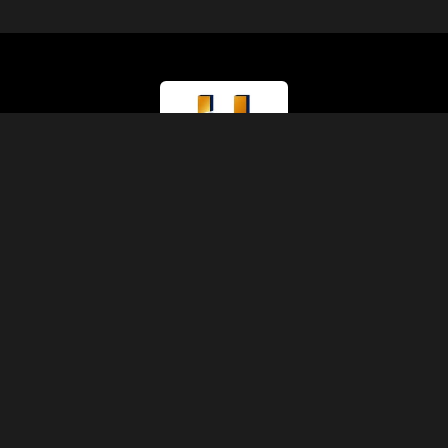
Rodzaj Licencji
Ministerstwo Turystyki (Klasa A)
Numer Licencji
874
Kod IATA
90229930
Założona
1991