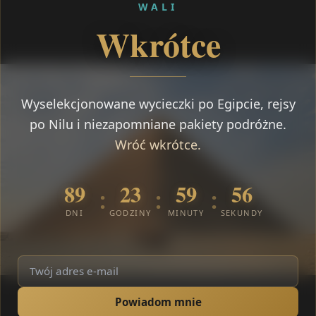
WALI
Wkrótce
Wyselekcjonowane wycieczki po Egipcie, rejsy
po Nilu i niezapomniane pakiety podróżne.
Wróć wkrótce.
89
23
59
56
:
:
:
DNI
GODZINY
MINUTY
SEKUNDY
Powiadom mnie