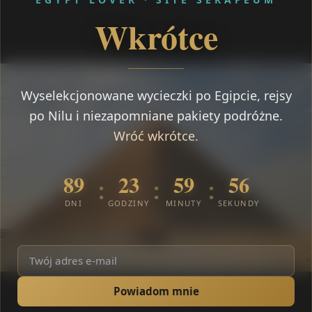
Wkrótce
Wyselekcjonowane wycieczki po Egipcie, rejsy
po Nilu i niezapomniane pakiety podróżne.
Wróć wkrótce.
89
23
59
55
:
:
:
DNI
GODZINY
MINUTY
SEKUNDY
Powiadom mnie