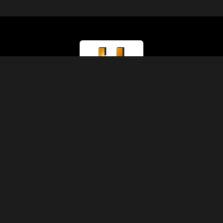
Rodzaj Licencji
Ministerstwo Turystyki (Klasa A)
Numer Licencji
874
Kod IATA
90229930
Założona
1991