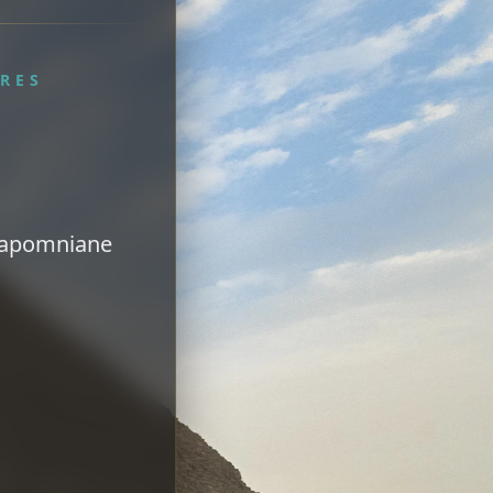
RES
ezapomniane