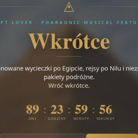
YPT LOVER · PHARAONIC MUSICAL FEATU
Wkrótce
nowane wycieczki po Egipcie, rejsy po Nilu i ni
pakiety podróżne.
Wróć wkrótce.
89
23
59
55
:
:
:
DNI
GODZINY
MINUTY
SEKUNDY