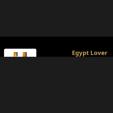
Egypt Lover
Ostateczna kulturalna i
turystyczna encyklopedi
Naszym celem jest zape
najlepszych wrażeń z p
miłośnikom historii.
Rodzaj Licencji
Ministerstwo Turystyki (Klasa A)
Numer Licencji
874