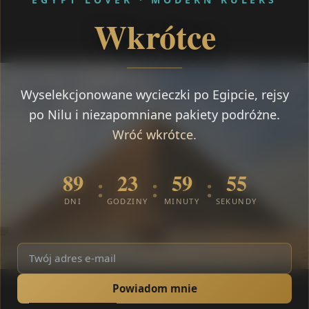
Wkrótce
Wyselekcjonowane wycieczki po Egipcie, rejsy
po Nilu i niezapomniane pakiety podróżne.
Wróć wkrótce.
89
23
59
55
:
:
:
DNI
GODZINY
MINUTY
SEKUNDY
Powiadom mnie