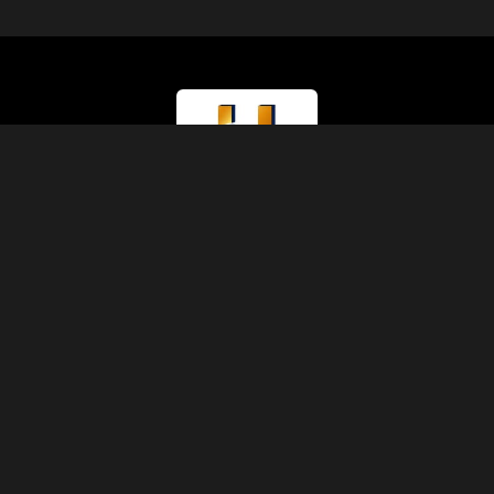
Rodzaj Licencji
Ministerstwo Turystyki (Klasa A)
Numer Licencji
874
Kod IATA
90229930
Założona
1991