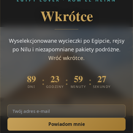
Wkrótce
Wyselekcjonowane wycieczki po Egipcie, rejsy
po Nilu i niezapomniane pakiety podróżne.
Wróć wkrótce.
89
23
59
26
:
:
:
DNI
GODZINY
MINUTY
SEKUNDY
Powiadom mnie