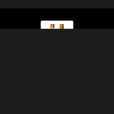
Rodzaj Licencji
Ministerstwo Turystyki (Klasa A)
Numer Licencji
874
Kod IATA
90229930
Założona
1991