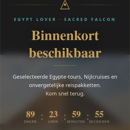
EGYPT LOVER · SACRED FALCON
Binnenkort
beschikbaar
Geselecteerde Egypte-tours, Nijlcruises en
onvergetelijke reispakketten.
Kom snel terug.
89
23
59
54
:
:
:
DAGEN
UREN
MINUTEN
SECONDEN