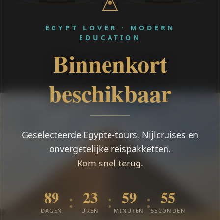
EGYPT LOVER · MODERN
EDUCATION
Binnenkort
beschikbaar
Geselecteerde Egypte-tours, Nijlcruises en
onvergetelijke reispakketten.
Kom snel terug.
89
23
59
54
:
:
:
DAGEN
UREN
MINUTEN
SECONDEN