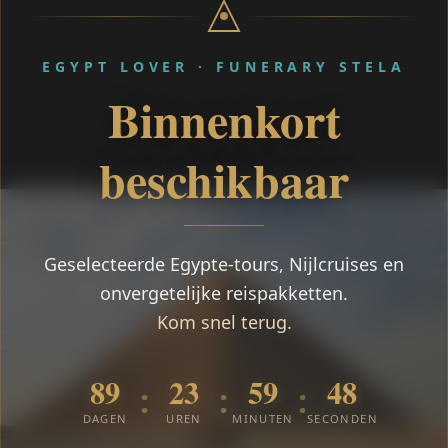
EGYPT LOVER · FUNERARY STELA
Binnenkort
beschikbaar
Geselecteerde Egypte-tours, Nijlcruises en
onvergetelijke reispakketten.
Kom snel terug.
89
23
59
48
:
:
:
DAGEN
UREN
MINUTEN
SECONDEN