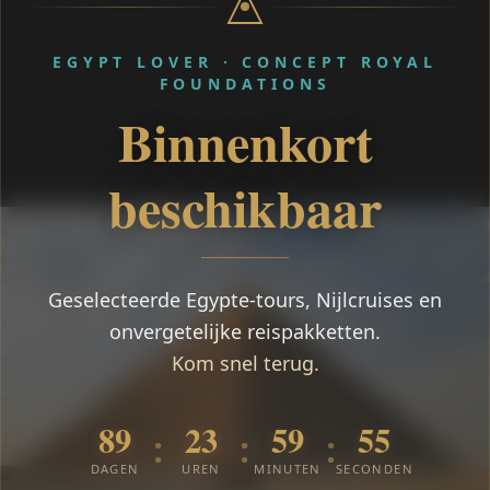
EGYPT LOVER · CONCEPT ROYAL
FOUNDATIONS
Binnenkort
beschikbaar
Geselecteerde Egypte-tours, Nijlcruises en
onvergetelijke reispakketten.
Kom snel terug.
89
23
59
54
:
:
:
DAGEN
UREN
MINUTEN
SECONDEN