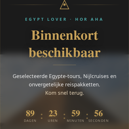
EGYPT LOVER · HOR AHA
Binnenkort
beschikbaar
Geselecteerde Egypte-tours, Nijlcruises en
onvergetelijke reispakketten.
Kom snel terug.
89
23
59
55
:
:
:
DAGEN
UREN
MINUTEN
SECONDEN