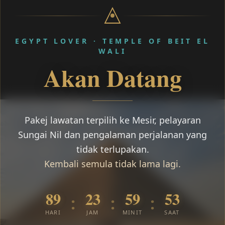
EGYPT LOVER · TEMPLE OF BEIT EL
WALI
Akan Datang
Pakej lawatan terpilih ke Mesir, pelayaran
Sungai Nil dan pengalaman perjalanan yang
tidak terlupakan.
Kembali semula tidak lama lagi.
89
23
59
52
:
:
:
HARI
JAM
MINIT
SAAT