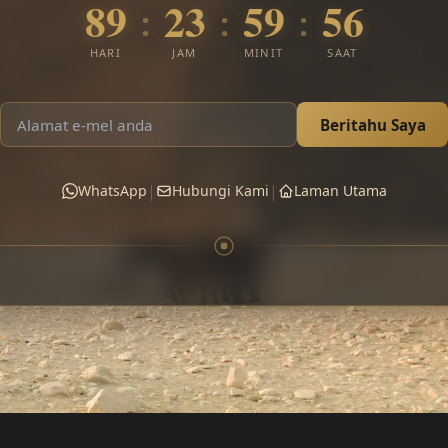
89
23
59
55
:
:
:
HARI
JAM
MINIT
SAAT
Beritahu Saya
|
|
WhatsApp
Hubungi Kami
Laman Utama