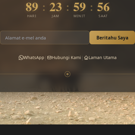
89
23
59
55
:
:
:
HARI
JAM
MINIT
SAAT
Beritahu Saya
|
|
WhatsApp
Hubungi Kami
Laman Utama