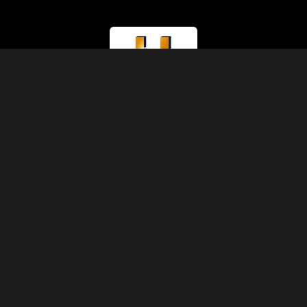
라이선스 유형
관광부 (A등급)
라이선스 번호
874
IATA 코드
90229930
설립연도
1991
주소
압트 11, 3층, 5동, 셰리프 파샤 거리, 압딘, 카이로