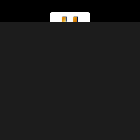
라이선스 유형
관광부 (A등급)
라이선스 번호
874
IATA 코드
90229930
설립연도
1991
주소
압트 11, 3층, 5동, 셰리프 파샤 거리, 압딘, 카이로