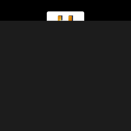
라이선스 유형
관광부 (A등급)
라이선스 번호
874
IATA 코드
90229930
설립연도
1991
주소
압트 11, 3층, 5동, 셰리프 파샤 거리, 압딘, 카이로