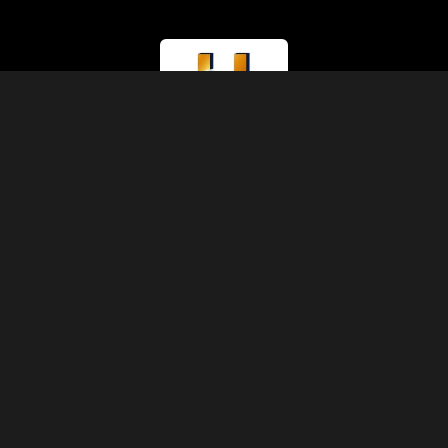
라이선스 유형
관광부 (A등급)
라이선스 번호
874
IATA 코드
90229930
설립연도
1991
주소
압트 11, 3층, 5동, 셰리프 파샤 거리, 압딘, 카이로