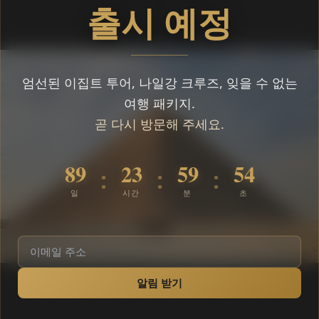
출시 예정
엄선된 이집트 투어, 나일강 크루즈, 잊을 수 없는
여행 패키지.
곧 다시 방문해 주세요.
89
23
59
54
:
:
:
일
시간
분
초
알림 받기