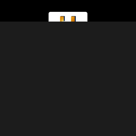
라이선스 유형
관광부 (A등급)
라이선스 번호
874
IATA 코드
90229930
설립연도
1991
주소
압트 11, 3층, 5동, 셰리프 파샤 거리, 압딘, 카이로