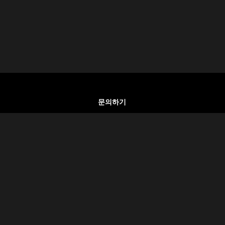
문의하기
이집트 카이로
+20 100 930 5802
리방침
info@egyptlover.com
질문
공유하기