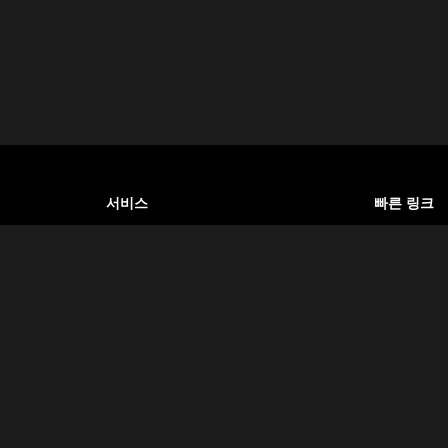
서비스
빠른 링크
호텔 예약
소개
 백과사전입
항공 예약
이용약관
여행자들에게
는 것이 우
버스 & 교통편
개인정보처
관광 가이드
자주 묻는 
비자 서비스