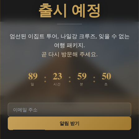
출시 예정
엄선된 이집트 투어, 나일강 크루즈, 잊을 수 없는
여행 패키지.
곧 다시 방문해 주세요.
89
23
59
50
:
:
:
일
시간
분
초
알림 받기