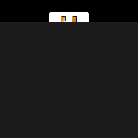
라이선스 유형
관광부 (A등급)
라이선스 번호
874
IATA 코드
90229930
설립연도
1991
주소
압트 11, 3층, 5동, 셰리프 파샤 거리, 압딘, 카이로