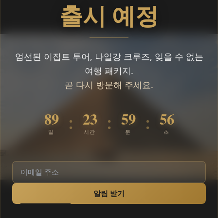
출시 예정
엄선된 이집트 투어, 나일강 크루즈, 잊을 수 없는
여행 패키지.
곧 다시 방문해 주세요.
89
23
59
56
:
:
:
일
시간
분
초
알림 받기