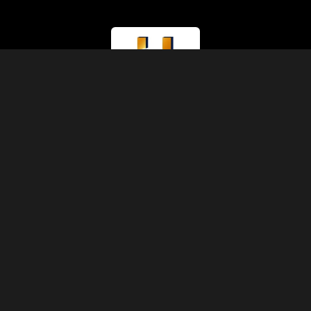
라이선스 유형
관광부 (A등급)
라이선스 번호
874
IATA 코드
90229930
설립연도
1991
주소
압트 11, 3층, 5동, 셰리프 파샤 거리, 압딘, 카이로