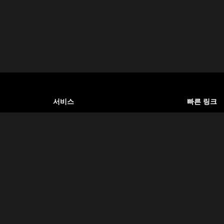
서비스
빠른 링크
호텔 예약
소개
 백과사전입
항공 예약
이용약관
여행자들에게
는 것이 우
버스 & 교통편
개인정보처
관광 가이드
자주 묻는 
비자 서비스