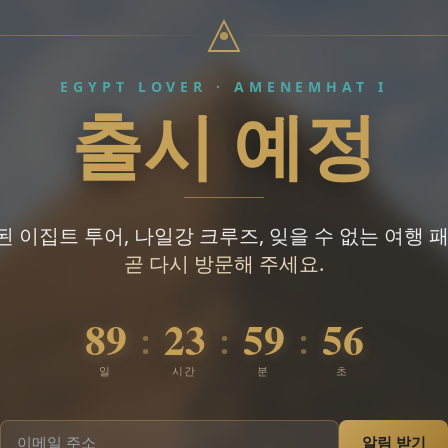
EGYPT LOVER · AMENEMHAT I
출시 예정
 이집트 투어, 나일강 크루즈, 잊을 수 없는 여행 
곧 다시 방문해 주세요.
89
23
59
55
:
:
:
일
시간
분
초
알림 받기