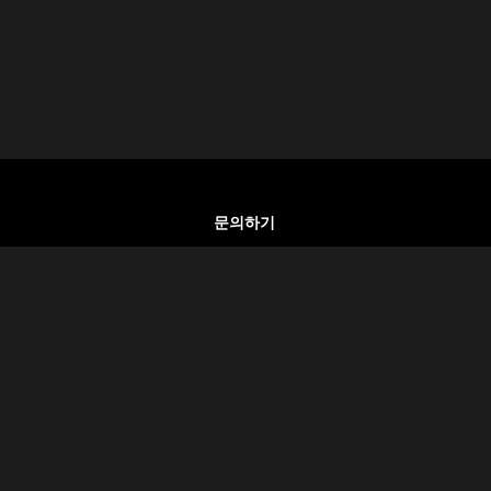
문의하기
이집트 카이로
+20 100 930 5802
리방침
info@egyptlover.com
질문
공유하기