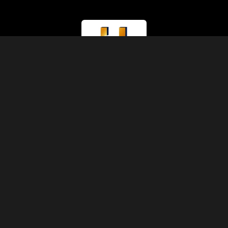
ライセンス種別
観光省（クラスA）
ライセンス番号
874
IATAコード
90229930
設立
1991年
住所
アブディーン、シェリフ・パシャ通り、5号棟3階11号室、カイロ