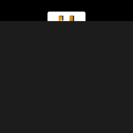
ライセンス種別
観光省（クラスA）
ライセンス番号
874
IATAコード
90229930
設立
1991年
住所
アブディーン、シェリフ・パシャ通り、5号棟3階11号室、カイロ