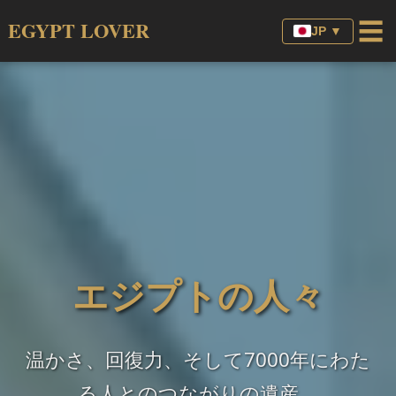
☰
EGYPT LOVER
JP ▼
エジプトの人々
温かさ、回復力、そして7000年にわた
る人とのつながりの遺産。