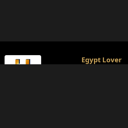
Egypt Lover
エジプトの文化・観光に
の百科事典。歴史愛好家
行体験をお届けすること
います。
ライセンス種別
観光省（クラスA）
ライセンス番号
874