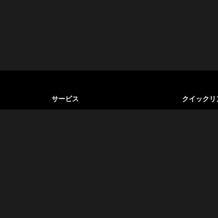
サービス
クイックリ
ホテル予約
私たちにつ
関する究極
フライト予約
利用規約
に最高の旅
を目指して
バス・送迎
プライバシ
ツアーガイド
よくある質
ビザサービス