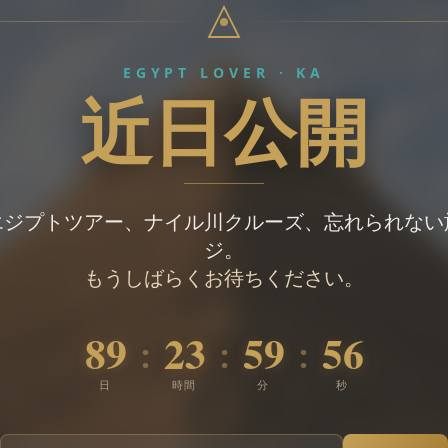
EGYPT LOVER · KA
近日公開
エジプトツアー、ナイル川クルーズ、忘れられない
ジ。
もうしばらくお待ちください。
89
23
59
55
:
:
:
日
時間
分
秒