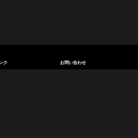
ンク
お問い合わせ
いて
カイロ、エジプト
+20 100 930 5802
ーポリシー
info@egyptlover.com
問
シェア