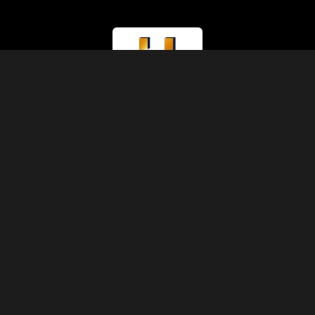
ライセンス種別
観光省（クラスA）
ライセンス番号
874
IATAコード
90229930
設立
1991年
住所
アブディーン、シェリフ・パシャ通り、5号棟3階11号室、カイロ