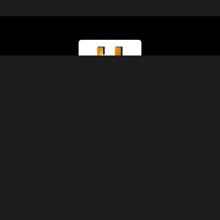
Tipo di Licenza
Ministero del Turismo (Classe A)
Numero di Licenza
874
Codice IATA
90229930
Fondazione
1991