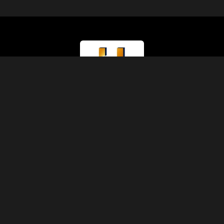
Tipo di Licenza
Ministero del Turismo (Classe A)
Numero di Licenza
874
Codice IATA
90229930
Fondazione
1991