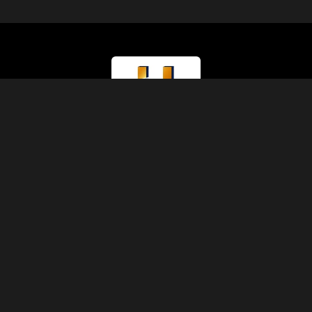
Tipo di Licenza
Ministero del Turismo (Classe A)
Numero di Licenza
874
Codice IATA
90229930
Fondazione
1991