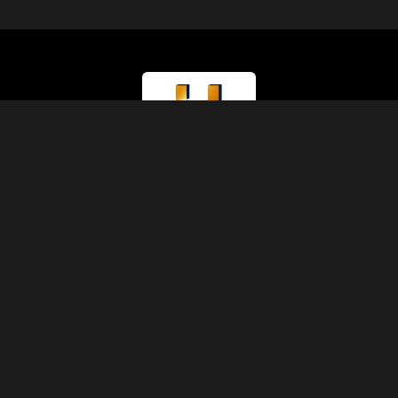
Tipo di Licenza
Ministero del Turismo (Classe A)
Numero di Licenza
874
Codice IATA
90229930
Fondazione
1991