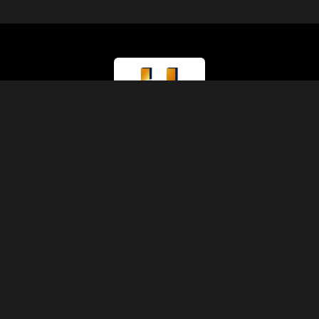
Type de Licence
Ministère du Tourisme (Classe A)
Numéro de Licence
874
Code IATA
90229930
Fondation
1991