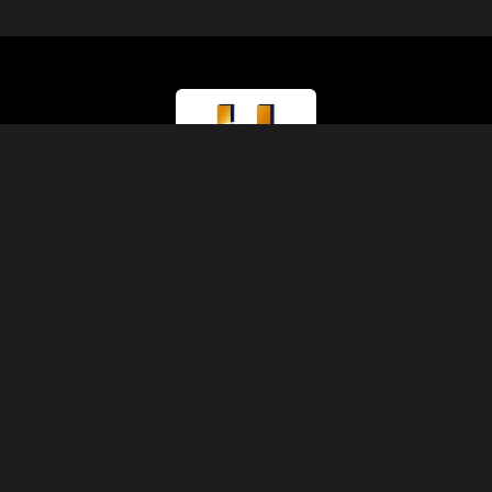
Type de Licence
Ministère du Tourisme (Classe A)
Numéro de Licence
874
Code IATA
90229930
Fondation
1991