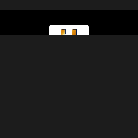
Type de Licence
Ministère du Tourisme (Classe A)
Numéro de Licence
874
Code IATA
90229930
Fondation
1991