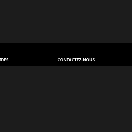
IDES
CONTACTEZ-NOUS
Le Caire, Égypte
 Générales
+20 100 930 5802
e Confidentialité
info@egyptlover.com
PARTAGER