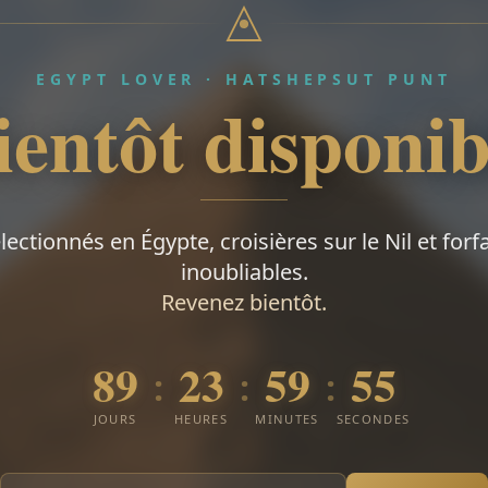
EGYPT LOVER · HATSHEPSUT PUNT
ientôt disponib
électionnés en Égypte, croisières sur le Nil et forf
inoubliables.
Revenez bientôt.
89
23
59
54
:
:
:
JOURS
HEURES
MINUTES
SECONDES