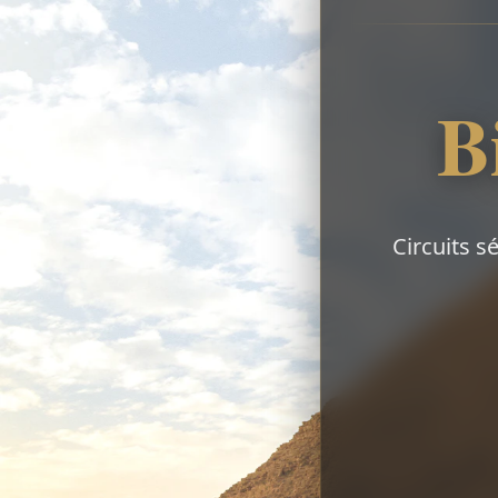
B
Circuits s