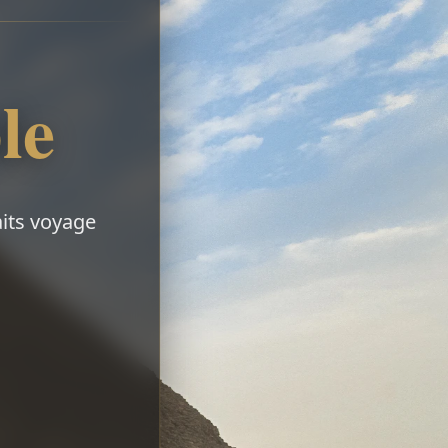
le
aits voyage