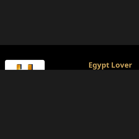
Egypt Lover
L'encyclopédie culturelle
touristique ultime de l'
Notre objectif est d'offri
meilleures expériences
aux passionnés d'histoir
Type de Licence
Ministère du Tourisme (Classe A)
Numéro de Licence
874