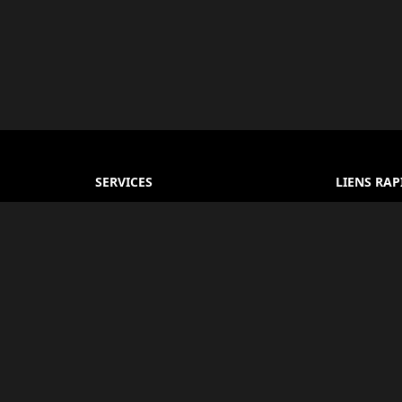
SERVICES
LIENS RAP
Réservation d'Hôtel
À propos
 et
Réservation de Vol
Conditions
Égypte.
r les
Bus & Transferts
Politique d
 de voyage
Guides Touristiques
FAQ
e.
Services de Visa