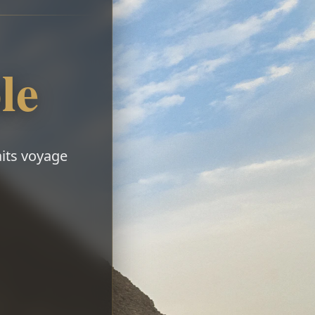
le
aits voyage