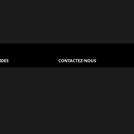
IDES
CONTACTEZ-NOUS
Le Caire, Égypte
 Générales
+20 100 930 5802
e Confidentialité
info@egyptlover.com
PARTAGER