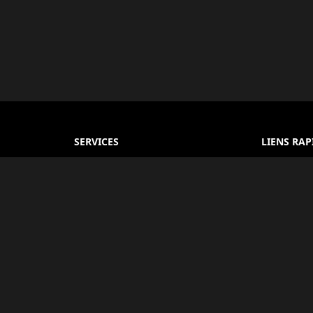
SERVICES
LIENS RAP
Réservation d'Hôtel
À propos
 et
Réservation de Vol
Conditions
Égypte.
r les
Bus & Transferts
Politique d
 de voyage
Guides Touristiques
FAQ
e.
Services de Visa