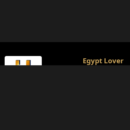
Egypt Lover
L'encyclopédie culturelle
touristique ultime de l'
Notre objectif est d'offri
meilleures expériences
aux passionnés d'histoir
Type de Licence
Ministère du Tourisme (Classe A)
Numéro de Licence
874