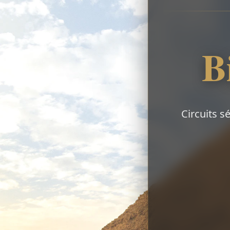
B
Circuits s