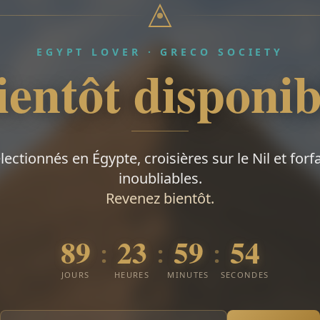
EGYPT LOVER · GRECO SOCIETY
ientôt disponib
électionnés en Égypte, croisières sur le Nil et forf
inoubliables.
Revenez bientôt.
89
23
59
53
:
:
:
JOURS
HEURES
MINUTES
SECONDES