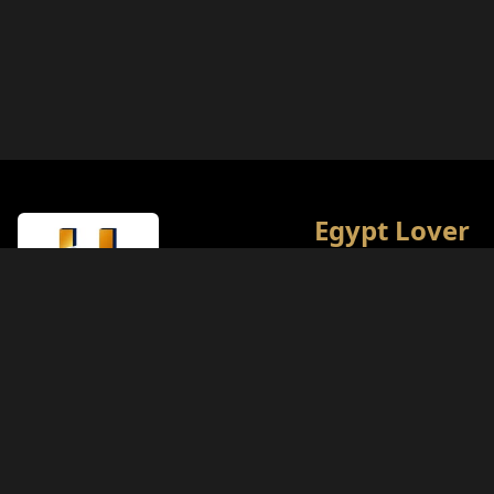
Egypt Lover
L'encyclopédie culturelle
touristique ultime de l'
Notre objectif est d'offri
meilleures expériences
aux passionnés d'histoir
Type de Licence
Ministère du Tourisme (Classe A)
Numéro de Licence
874