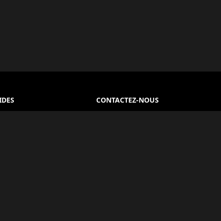
IDES
CONTACTEZ-NOUS
Le Caire, Égypte
 Générales
+20 100 930 5802
e Confidentialité
info@egyptlover.com
PARTAGER