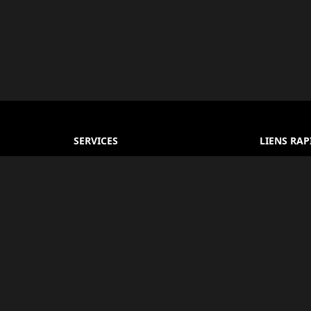
SERVICES
LIENS RAP
Réservation d'Hôtel
À propos
 et
Réservation de Vol
Conditions
Égypte.
r les
Bus & Transferts
Politique d
 de voyage
Guides Touristiques
FAQ
e.
Services de Visa