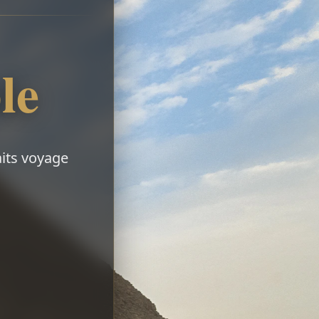
le
aits voyage