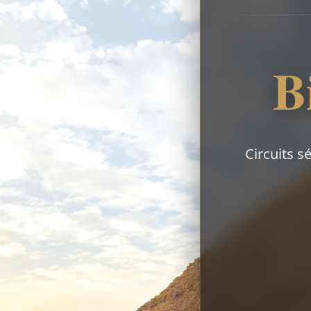
B
Circuits s