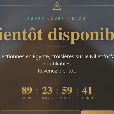
EGYPT LOVER · BLOG
ientôt disponib
électionnés en Égypte, croisières sur le Nil et forf
inoubliables.
Revenez bientôt.
89
23
59
40
:
:
:
JOURS
HEURES
MINUTES
SECONDES