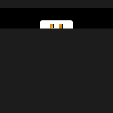
Type de Licence
Ministère du Tourisme (Classe A)
Numéro de Licence
874
Code IATA
90229930
Fondation
1991