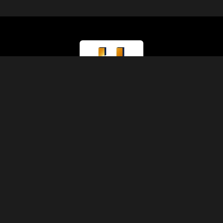
Type de Licence
Ministère du Tourisme (Classe A)
Numéro de Licence
874
Code IATA
90229930
Fondation
1991