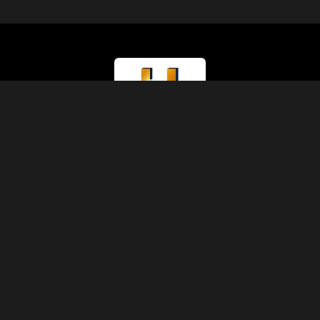
Type de Licence
Ministère du Tourisme (Classe A)
Numéro de Licence
874
Code IATA
90229930
Fondation
1991