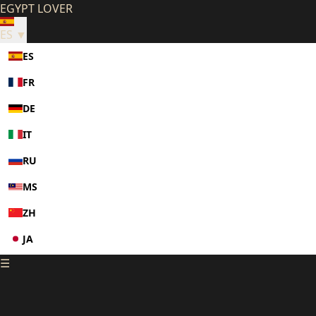
EGYPT LOVER
ES ▼
ES
FR
DE
IT
RU
MS
ZH
JA
☰
KO
PL