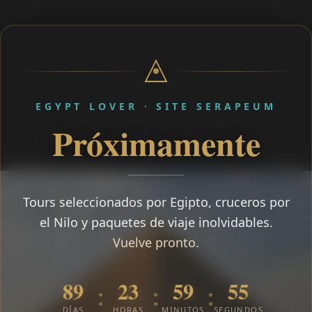
EGYPT LOVER · SITE SERAPEUM
Próximamente
Tours seleccionados por Egipto, cruceros por
el Nilo y paquetes de viaje inolvidables.
Vuelve pronto.
89
23
59
54
:
:
:
DÍAS
HORAS
MINUTOS
SEGUNDOS