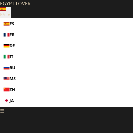
EGYPT LOVER
ES ▼
ES
FR
DE
IT
RU
MS
ZH
JA
☰
KO
PL