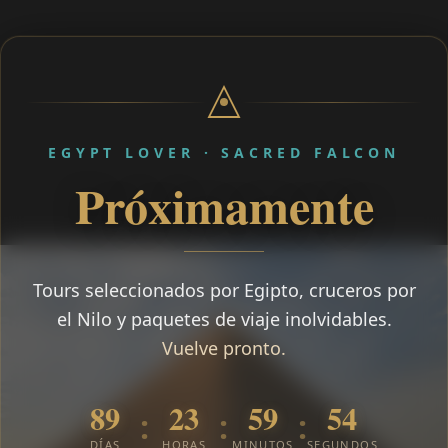
EGYPT LOVER · SACRED FALCON
Próximamente
Tours seleccionados por Egipto, cruceros por
el Nilo y paquetes de viaje inolvidables.
Vuelve pronto.
89
23
59
54
:
:
:
DÍAS
HORAS
MINUTOS
SEGUNDOS